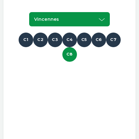
Vincennes
C1
C2
C3
C4
C5
C6
C7
C8