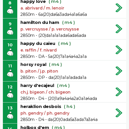
happy love
( m4 )
8
a. abrivard / m. lenoir
2850m - 6a(20)da6a3ada4a1a6a6a
hamilton du ham
( m4 )
9
p. vercruysse / p. vercruysse
2850m - (20)da1a1a1ada6ada6ada
happy du caieu
( m4 )
10
e. raffin / f. nivard
2850m - DA - 5a(20)7a1a4a4a2a1a
horsy royal
( m4 )
11
b. piton / j.p. piton
2850m - DP - da(20)1a1a1adada1a
harry d'ecajeul
( m4 )
12
ch.j. bigeon / ch. bigeon
2850m - D4 - (20)1a9a4a4a2a0a1a4ada
heraklion desbois
( h4 )
13
ph. gendry / ph. gendry
2850m - D4 - da(20)0ada5a3ada7a3a4a
holbox d'em
( m4 )
14