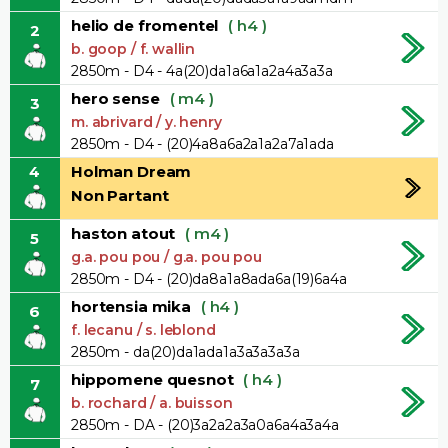
helio de fromentel
( h4 )
2
b. goop / f. wallin
2850m - D4 - 4a(20)da1a6a1a2a4a3a3a
hero sense
( m4 )
3
m. abrivard / y. henry
2850m - D4 - (20)4a8a6a2a1a2a7a1ada
4
Holman Dream
Non Partant
haston atout
( m4 )
5
g.a. pou pou / g.a. pou pou
2850m - D4 - (20)da8a1a8ada6a(19)6a4a
hortensia mika
( h4 )
6
f. lecanu / s. leblond
2850m - da(20)da1ada1a3a3a3a3a
hippomene quesnot
( h4 )
7
b. rochard / a. buisson
2850m - DA - (20)3a2a2a3a0a6a4a3a4a