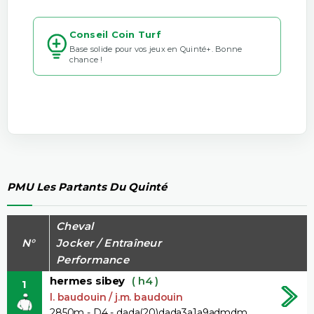
Conseil Coin Turf
Base solide pour vos jeux en Quinté+. Bonne
chance !
PMU Les Partants Du Quinté
Cheval
N°
Jocker / Entraîneur
Performance
hermes sibey
( h4 )
1
l. baudouin / j.m. baudouin
2850m - D4 - dada(20)dada3a1a9admdm