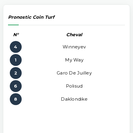
Pronostic Coin Turf
N°
Cheval
4
Winneyev
1
My Way
2
Garo De Juilley
6
Polisud
8
Daklondike