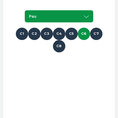
Pau
C1
C2
C3
C4
C5
C6
C7
C8