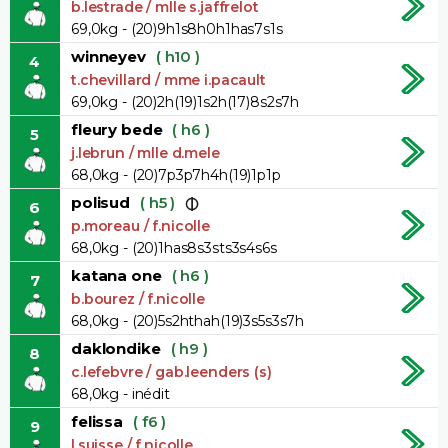
b.lestrade / mlle s.jaffrelot
69,0kg - (20)9h1s8h0h1has7s1s
winneyev
( h10 )
4
t.chevillard / mme i.pacault
69,0kg - (20)2h(19)1s2h(17)8s2s7h
fleury bede
( h6 )
5
j.lebrun / mlle d.mele
68,0kg - (20)7p3p7h4h(19)1p1p
polisud
( h5 )
6
p.moreau / f.nicolle
68,0kg - (20)1has8s3sts3s4s6s
katana one
( h6 )
7
b.bourez / f.nicolle
68,0kg - (20)5s2hthah(19)3s5s3s7h
daklondike
( h9 )
8
c.lefebvre / gab.leenders (s)
68,0kg - inédit
felissa
( f6 )
9
l.suisse / f.nicolle