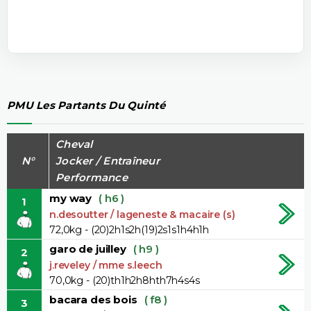
PMU Les Partants Du Quinté
Cheval
N°
Jocker / Entraîneur
Performance
my way
( h6 )
1
n.desoutter / lageneste & macaire (s)
72,0kg - (20)2h1s2h(19)2s1s1h4h1h
garo de juilley
( h9 )
2
j.reveley / mme s.leech
70,0kg - (20)th1h2h8hth7h4s4s
bacara des bois
( f8 )
3