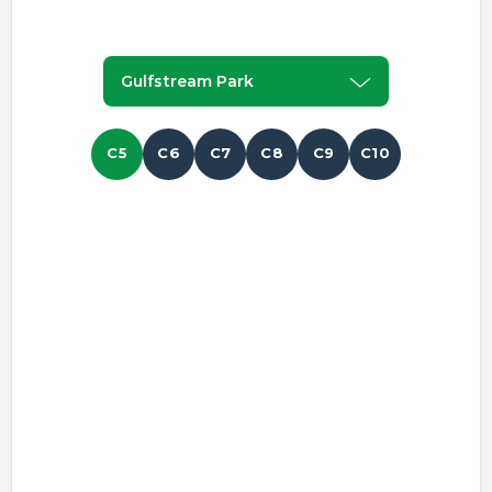
Gulfstream Park
C5
C6
C7
C8
C9
C10