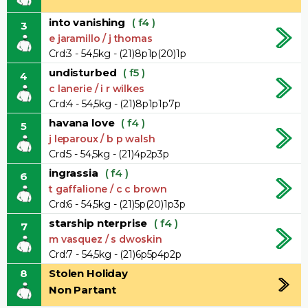
into vanishing
( f4 )
3
e jaramillo / j thomas
Crd:3 - 54,5kg - (21)8p1p(20)1p
undisturbed
( f5 )
4
c lanerie / i r wilkes
Crd:4 - 54,5kg - (21)8p1p1p7p
havana love
( f4 )
5
j leparoux / b p walsh
Crd:5 - 54,5kg - (21)4p2p3p
ingrassia
( f4 )
6
t gaffalione / c c brown
Crd:6 - 54,5kg - (21)5p(20)1p3p
starship nterprise
( f4 )
7
m vasquez / s dwoskin
Crd:7 - 54,5kg - (21)6p5p4p2p
8
Stolen Holiday
Non Partant