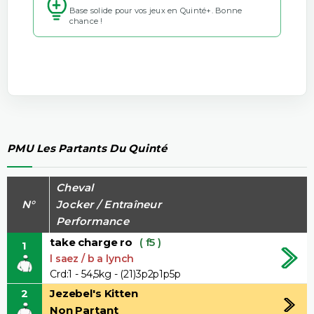
Base solide pour vos jeux en Quinté+. Bonne
chance !
PMU Les Partants Du Quinté
Cheval
N°
Jocker / Entraîneur
Performance
take charge ro
( f5 )
1
l saez / b a lynch
Crd:1 - 54,5kg - (21)3p2p1p5p
2
Jezebel's Kitten
Non Partant