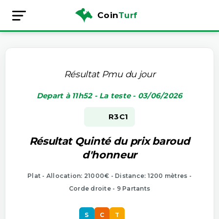
Coin
Turf
Résultat Pmu du jour
Depart à 11h52 - La teste - 03/06/2026
R3
C1
Résultat Quinté du prix baroud
d'honneur
Plat - Allocation: 21000€ - Distance: 1200 mètres -
Corde droite - 9 Partants
S
C
T
S