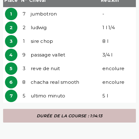
Place
N°
Cheval
Red.km
1
7
jumbotron
-
2
2
ludwig
1 l 1/4
3
1
sire chop
8 l
4
9
passage vallet
3/4 l
5
3
reve de nuit
encolure
6
8
chacha real smooth
encolure
7
5
ultimo minuto
5 l
DURÉE DE LA COURSE : 1:14:13