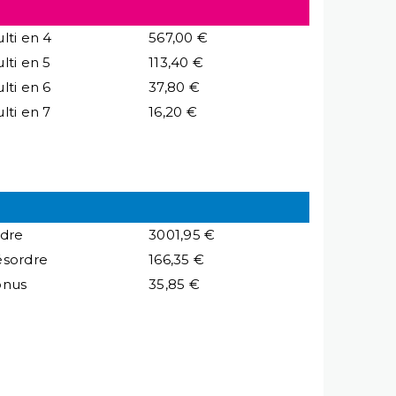
lti en 4
567,00 €
lti en 5
113,40 €
lti en 6
37,80 €
lti en 7
16,20 €
dre
3001,95 €
sordre
166,35 €
onus
35,85 €