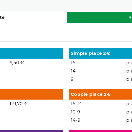
té
R
Simple place 2€
6,40 €
16
pl
14
pl
9
pl
Couple place 2€
119,70 €
16-14
pl
16-9
pl
14-9
pl