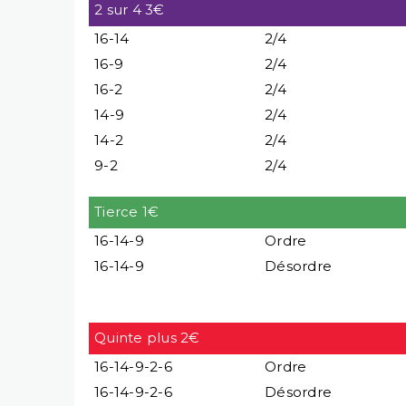
2 sur 4 3€
16-14
2/4
16-9
2/4
16-2
2/4
14-9
2/4
14-2
2/4
9-2
2/4
Tierce 1€
16-14-9
Ordre
16-14-9
Désordre
Quinte plus 2€
16-14-9-2-6
Ordre
16-14-9-2-6
Désordre