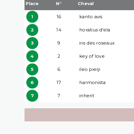
Place
N°
Cheval
1
16
kanto avis
2
14
horatius d'ela
3
9
iris des roseaux
4
2
key of love
5
6
ileo pierji
6
17
harmonista
7
7
inherit