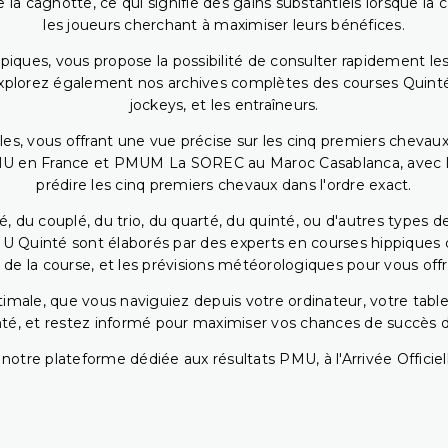
 la cagnotte, ce qui signifie des gains substantiels lorsque la
les joueurs cherchant à maximiser leurs bénéfices.
piques, vous propose la possibilité de consulter rapidement les
. Explorez également nos archives complètes des courses Quinté
jockeys, et les entraîneurs.
bles, vous offrant une vue précise sur les cinq premiers chevaux
PMU en France et PMUM La SOREC au Maroc Casablanca, avec les 
prédire les cinq premiers chevaux dans l'ordre exact.
, du couplé, du trio, du quarté, du quinté, ou d'autres types d
U Quinté sont élaborés par des experts en courses hippiques qu
 de la course, et les prévisions météorologiques pour vous offrir
ptimale, que vous naviguiez depuis votre ordinateur, votre t
té, et restez informé pour maximiser vos chances de succès dan
notre plateforme dédiée aux résultats PMU, à l'Arrivée Officiell