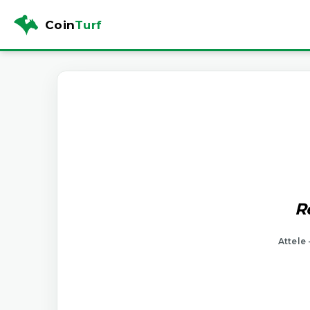
Coin
Turf
R
Attele