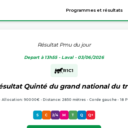
Programmes et résultats
Résultat Pmu du jour
Depart à 13h55 - Laval - 03/06/2026
R1
C1
ésultat Quinté du grand national du tr
 - Allocation: 90000€ - Distance: 2850 mètres - Corde gauche - 18 P
S
C
2/4
M
T
Q
Q+