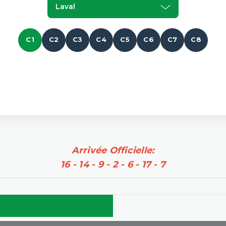
Laval
C1
C2
C3
C4
C5
C6
C7
C8
Arrivée Officielle:
16 - 14 - 9 - 2 - 6 - 17 - 7