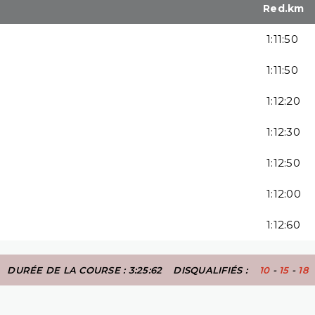
Red.km
1:11:50
1:11:50
1:12:20
1:12:30
1:12:50
1:12:00
1:12:60
DURÉE DE LA COURSE : 3:25:62
DISQUALIFIÉS :
10
-
15
-
18