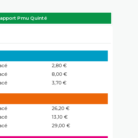
apport Pmu Quinté
acé
2,80 €
acé
8,00 €
acé
3,70 €
acé
26,20 €
acé
13,10 €
acé
29,00 €