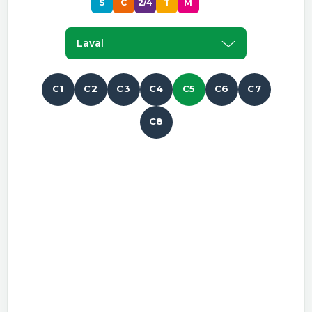
S
C
2/4
T
M
P
Laval
C1
C2
C3
C4
C5
C6
C7
C8