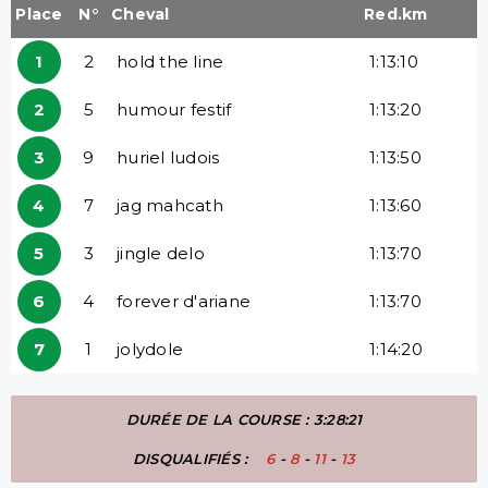
Place
N°
Cheval
Red.km
1
2
hold the line
1:13:10
2
5
humour festif
1:13:20
3
9
huriel ludois
1:13:50
4
7
jag mahcath
1:13:60
5
3
jingle delo
1:13:70
6
4
forever d'ariane
1:13:70
7
1
jolydole
1:14:20
DURÉE DE LA COURSE : 3:28:21
DISQUALIFIÉS :
6
-
8
-
11
-
13