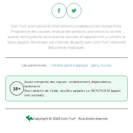
Coin Turf votre source d'informations complète sur les courses PMU.
Programme des courses, Analyse des partants, pronostics du quinté,
quarté, tiercé gratuits, ainsi que les résultats et rapports turf, y compris le
Sorec rapport. Maximisez vos chances de gains avec Coin Turf, votre allié
des courses hippiques.
Les partenaires :
médias sport hippique
geny course
Jouer comporte des risques : endettement, dépendance,
isolement.
18+
Pour obtenir de l'aide, veuillez appeler Le 09.74.75.13.13 (appel
non surtaxé).
Copyright © 2026 Coin Turf - Tous droits réservés