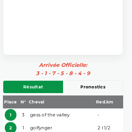
Arrivée Officielle:
3 - 1 - 7 - 5 - 8 - 4 - 9
Résultat
Pronostics
Place
N°
Cheval
Red.km
1
3
gess of the valley
-
2
1
golfynger
2 l 1/2