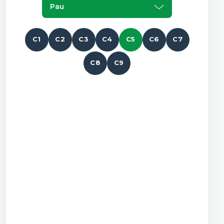
Pau
C1
C2
C3
C4
C5
C6
C7
C8
C9