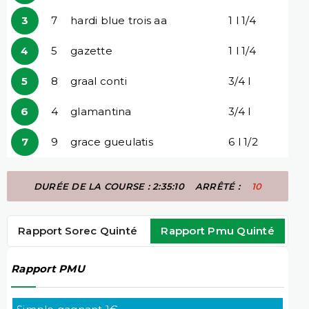
3
7
hardi blue trois aa
1 l 1/4
4
5
gazette
1 l 1/4
5
8
graal conti
3/4 l
6
4
glamantina
3/4 l
7
9
grace gueulatis
6 l 1/2
DURÉE DE LA COURSE : 2:35:10
ARRÊTÉ :
10
Rapport Sorec Quinté
Rapport Pmu Quinté
Rapport PMU