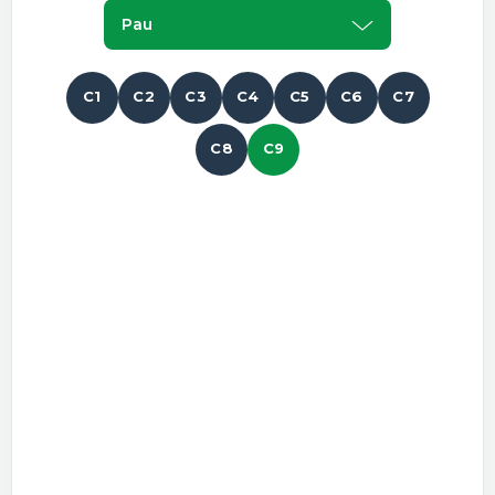
Pau
C1
C2
C3
C4
C5
C6
C7
C8
C9