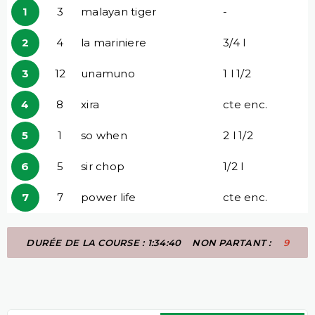
1
3
malayan tiger
-
2
4
la mariniere
3/4 l
3
12
unamuno
1 l 1/2
4
8
xira
cte enc.
5
1
so when
2 l 1/2
6
5
sir chop
1/2 l
7
7
power life
cte enc.
DURÉE DE LA COURSE : 1:34:40
NON PARTANT :
9