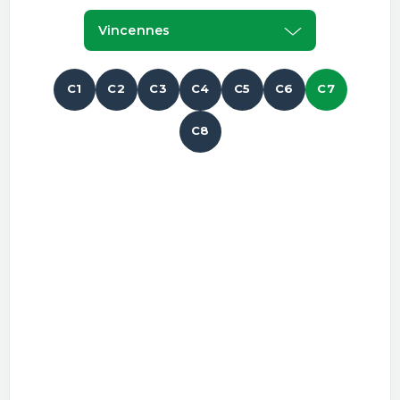
Vincennes
C1
C2
C3
C4
C5
C6
C7
C8