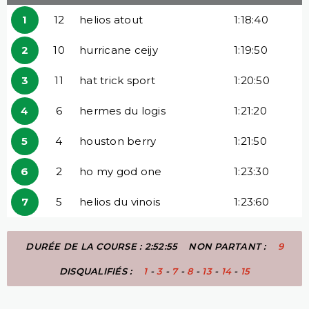
1
12
helios atout
1:18:40
2
10
hurricane ceijy
1:19:50
3
11
hat trick sport
1:20:50
4
6
hermes du logis
1:21:20
5
4
houston berry
1:21:50
6
2
ho my god one
1:23:30
7
5
helios du vinois
1:23:60
DURÉE DE LA COURSE : 2:52:55
NON PARTANT :
9
DISQUALIFIÉS :
1
-
3
-
7
-
8
-
13
-
14
-
15