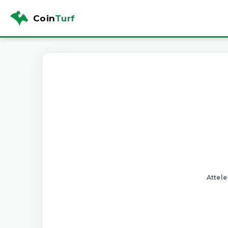
Coin
Turf
Attele