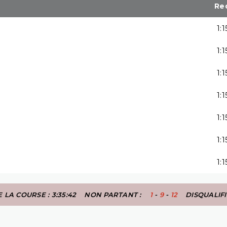
Re
1:
1:
1:
1:
1:
1:
1:
 LA COURSE : 3:35:42
NON PARTANT :
1
-
9
-
12
DISQUALIF