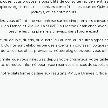
piques, vous propose la possibilité de consulter rapidement les
. Explorez également nos archives complètes des courses Quinté
jockeys, et les entraîneurs.
bles, vous offrant une vue précise sur les cinq premiers chevaux
PMU en France et PMUM La SOREC au Maroc Casablanca, avec les 
prédire les cinq premiers chevaux dans l'ordre exact.
, du couplé, du trio, du quarté, du quinté, ou d'autres types d
U Quinté sont élaborés par des experts en courses hippiques qu
 de la course, et les prévisions météorologiques pour vous offrir
ptimale, que vous naviguiez depuis votre ordinateur, votre t
té, et restez informé pour maximiser vos chances de succès dan
notre plateforme dédiée aux résultats PMU, à l'Arrivée Officiell