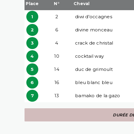
Place
N°
Cheval
1
2
diwi d'occagnes
2
6
divine monceau
3
4
crack de christal
4
10
cocktail way
5
14
duc de grimoult
6
16
bleu blanc bleu
7
13
bamako de la gazo
DURÉE DE