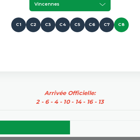
Vincennes
C1
C2
C3
C4
C5
C6
C7
C8
Arrivée Officielle:
2 - 6 - 4 - 10 - 14 - 16 - 13