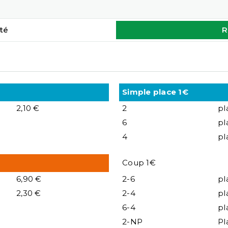
té
R
Simple place 1€
2,10 €
2
pl
6
pl
4
pl
Coup 1€
6,90 €
2-6
pl
2,30 €
2-4
pl
6-4
pl
2-NP
Pl