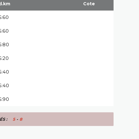
d.km
Cote
15:60
15:60
15:80
15:20
15:40
15:40
15:90
IÉS :
5
-
8