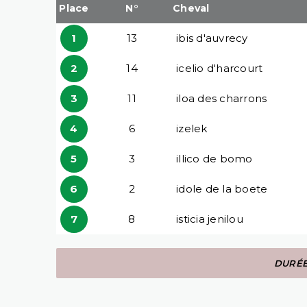
Place
N°
Cheval
1
13
ibis d'auvrecy
2
14
icelio d'harcourt
3
11
iloa des charrons
4
6
izelek
5
3
illico de bomo
6
2
idole de la boete
7
8
isticia jenilou
DURÉE 