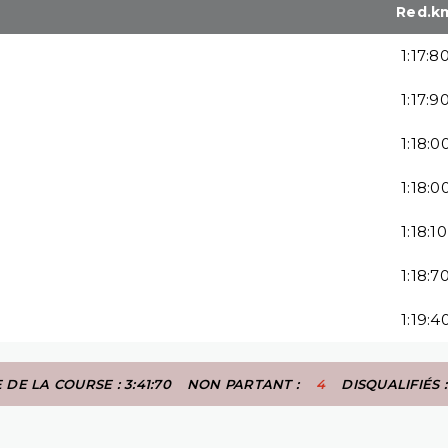
Red.k
1:17:8
1:17:9
1:18:0
1:18:0
1:18:10
1:18:7
1:19:4
DE LA COURSE : 3:41:70
NON PARTANT :
4
DISQUALIFIÉS