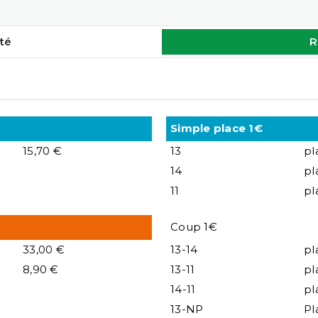
té
R
Simple place 1€
15,70 €
13
pl
14
pl
11
pl
Coup 1€
33,00 €
13-14
pl
8,90 €
13-11
pl
14-11
pl
13-NP
Pl