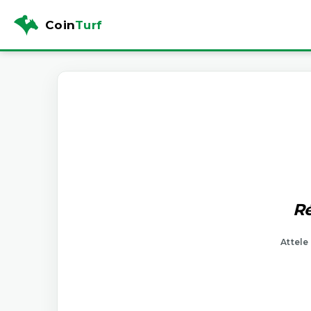
Coin
Turf
Ré
Attele