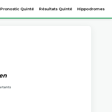
Pronostic Quinté
Résultats Quinté
Hippodromes
uen
artants