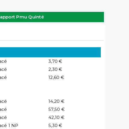
apport Pmu Quinté
acé
3,70 €
acé
2,30 €
acé
12,60 €
acé
14,20 €
acé
57,50 €
acé
42,10 €
acé 1 NP
5,30 €