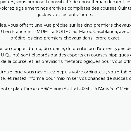
piques, vous propose la possibilité de consulter rapidement les
. Explorez également nos archives complètes des courses Quinté
jockeys, et les entraîneurs.
bles, vous offrant une vue précise sur les cinq premiers chevaux
PMU en France et PMUM La SOREC au Maroc Casablanca, avec les 
prédire les cinq premiers chevaux dans l'ordre exact.
, du couplé, du trio, du quarté, du quinté, ou d'autres types d
U Quinté sont élaborés par des experts en courses hippiques qu
 de la course, et les prévisions météorologiques pour vous offrir
ptimale, que vous naviguiez depuis votre ordinateur, votre t
té, et restez informé pour maximiser vos chances de succès dan
notre plateforme dédiée aux résultats PMU, à l'Arrivée Officiell