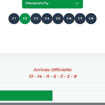
Mauquenchy
C1
C2
C3
C4
C5
C6
C7
C8
Arrivée Officielle:
13 - 14 - 11 - 6 - 3 - 2 - 8