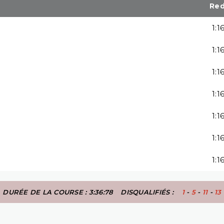
Re
1:1
1:1
1:1
1:1
1:1
1:1
1:1
DURÉE DE LA COURSE : 3:36:78
DISQUALIFIÉS :
1
-
5
-
11
-
13