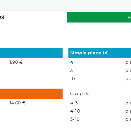
té
R
Simple place 1€
1,90 €
4
pl
3
pl
10
pl
Coup 1€
14,60 €
4-3
pl
4-10
pl
3-10
pl