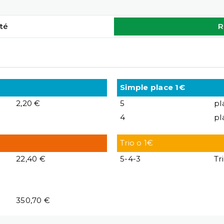
té
R
Simple place 1€
2,20 €
5
pl
4
pl
Trio o 1€
22,40 €
5-4-3
Tr
350,70 €