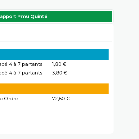
apport Pmu Quinté
acé 4 à 7 partants
1,80 €
acé 4 à 7 partants
3,80 €
io Ordre
72,60 €