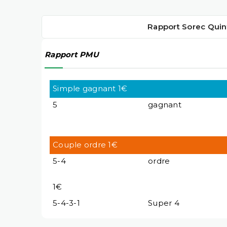
Rapport Sorec Quin
Rapport PMU
Simple gagnant 1€
5
gagnant
Couple ordre 1€
5-4
ordre
1€
5-4-3-1
Super 4