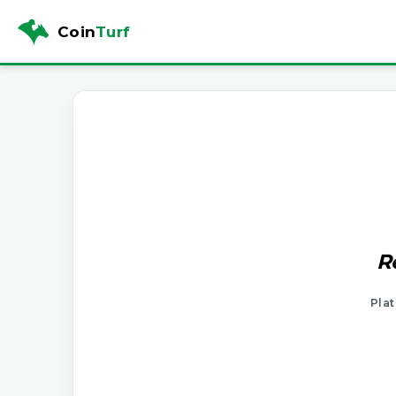
Coin
Turf
R
Plat