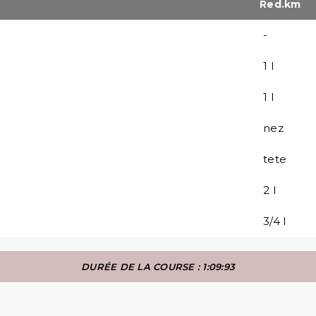
Red.km
-
1 l
1 l
nez
tete
2 l
3/4 l
DURÉE DE LA COURSE : 1:09:93