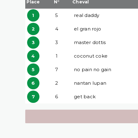
Place
N°
Cheval
1
5
real daddy
2
4
el gran rojo
3
3
master dottis
4
1
coconut coke
5
7
no pain no gain
6
2
nantan lupan
7
6
get back