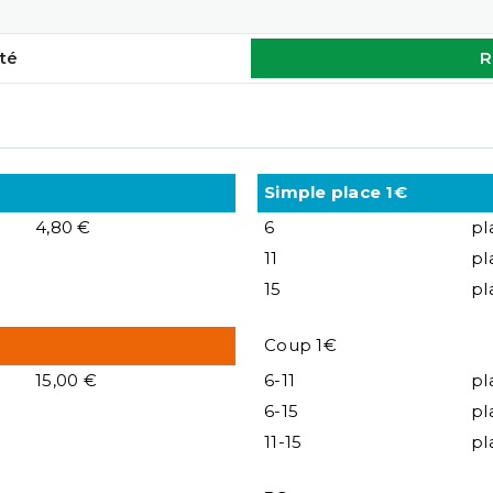
té
R
Simple place 1€
4,80 €
6
pl
11
pl
15
pl
Coup 1€
15,00 €
6-11
pl
6-15
pl
11-15
pl