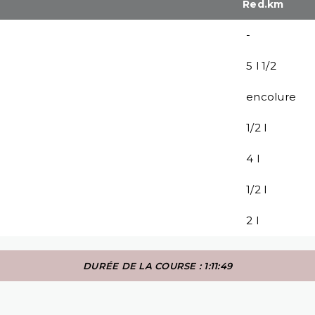
Red.km
-
5 l 1/2
encolure
1/2 l
4 l
1/2 l
2 l
DURÉE DE LA COURSE : 1:11:49