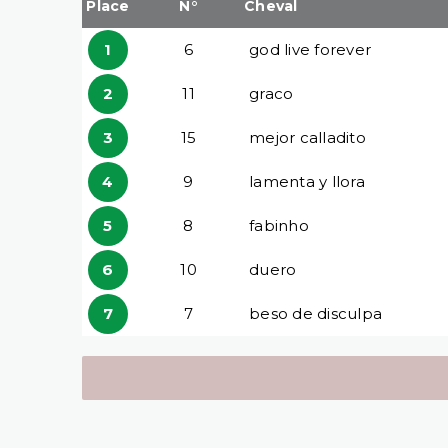
Place
N°
Cheval
1
6
god live forever
2
11
graco
3
15
mejor calladito
4
9
lamenta y llora
5
8
fabinho
6
10
duero
7
7
beso de disculpa