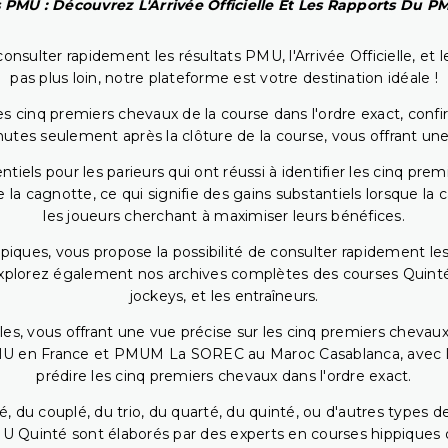
 PMU : Découvrez L'Arrivée Officielle Et Les Rapports Du 
onsulter rapidement les résultats PMU, l'Arrivée Officielle, e
pas plus loin, notre plateforme est votre destination idéale !
 cinq premiers chevaux de la course dans l'ordre exact, confirm
utes seulement après la clôture de la course, vous offrant une
iels pour les parieurs qui ont réussi à identifier les cinq pre
 la cagnotte, ce qui signifie des gains substantiels lorsque la
les joueurs cherchant à maximiser leurs bénéfices.
piques, vous propose la possibilité de consulter rapidement les
. Explorez également nos archives complètes des courses Quinté
jockeys, et les entraîneurs.
bles, vous offrant une vue précise sur les cinq premiers chevaux
PMU en France et PMUM La SOREC au Maroc Casablanca, avec les 
prédire les cinq premiers chevaux dans l'ordre exact.
, du couplé, du trio, du quarté, du quinté, ou d'autres types d
U Quinté sont élaborés par des experts en courses hippiques qu