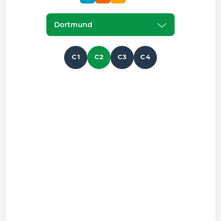
Dortmund
C1
C2
C3
C4