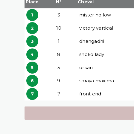
Place
N°
Cheval
1
3
mister hollow
2
10
victory vertical
3
1
dhangadhi
4
8
shoko lady
5
5
orkan
6
9
soraya maxima
7
7
front end