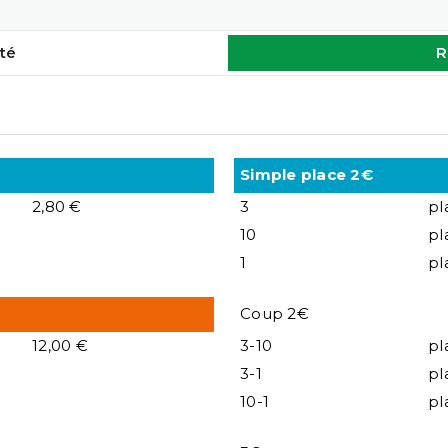
té
R
Simple place 2€
2,80 €
3
pl
10
pl
1
pl
Coup 2€
12,00 €
3-10
pl
3-1
pl
10-1
pl