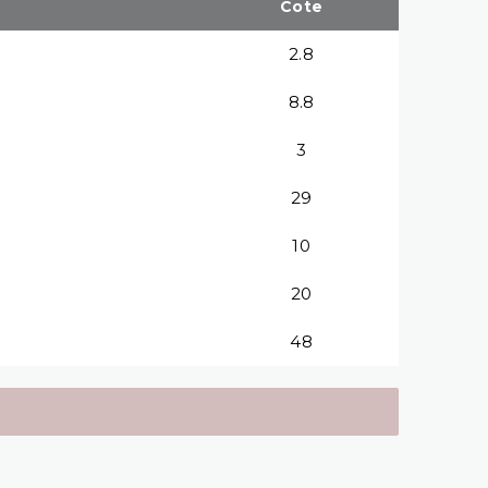
Cote
2.8
8.8
3
29
10
20
48