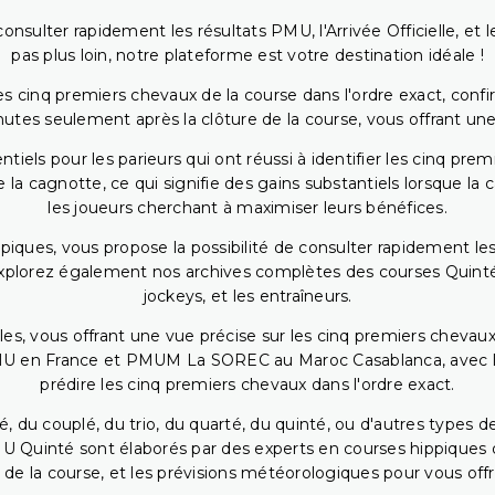
onsulter rapidement les résultats PMU, l'Arrivée Officielle, e
pas plus loin, notre plateforme est votre destination idéale !
 cinq premiers chevaux de la course dans l'ordre exact, confirm
utes seulement après la clôture de la course, vous offrant une
iels pour les parieurs qui ont réussi à identifier les cinq pre
 la cagnotte, ce qui signifie des gains substantiels lorsque la
les joueurs cherchant à maximiser leurs bénéfices.
piques, vous propose la possibilité de consulter rapidement les
. Explorez également nos archives complètes des courses Quinté
jockeys, et les entraîneurs.
bles, vous offrant une vue précise sur les cinq premiers chevaux
PMU en France et PMUM La SOREC au Maroc Casablanca, avec les 
prédire les cinq premiers chevaux dans l'ordre exact.
, du couplé, du trio, du quarté, du quinté, ou d'autres types d
U Quinté sont élaborés par des experts en courses hippiques qu
 de la course, et les prévisions météorologiques pour vous offrir