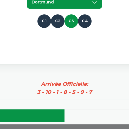
Dortmund
C1
C2
C3
C4
Arrivée Officielle:
3 - 10 - 1 - 8 - 5 - 9 - 7