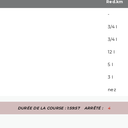
Red.km
-
3/4 l
3/4 l
12 l
5 l
3 l
nez
DURÉE DE LA COURSE : 1:59:57
ARRÊTÉ :
4