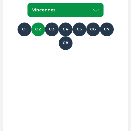
Vincennes
C1
C2
C3
C4
C5
C6
C7
C8