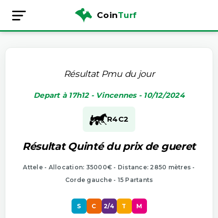
Coin
Turf
Résultat Pmu du jour
Depart à 17h12 - Vincennes - 10/12/2024
R4
C2
Résultat Quinté du prix de gueret
Attele - Allocation: 35000€ - Distance: 2850 mètres -
Corde gauche - 15 Partants
S
C
2/4
T
M