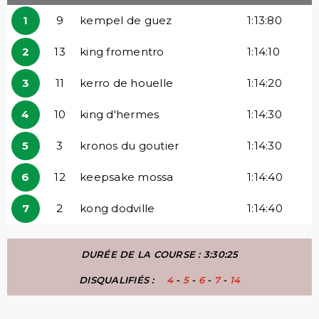
1
9
kempel de guez
1:13:80
2
13
king fromentro
1:14:10
3
11
kerro de houelle
1:14:20
4
10
king d'hermes
1:14:30
5
3
kronos du goutier
1:14:30
6
12
keepsake mossa
1:14:40
7
2
kong dodville
1:14:40
DURÉE DE LA COURSE : 3:30:25
DISQUALIFIÉS :
4
-
5
-
6
-
7
-
14