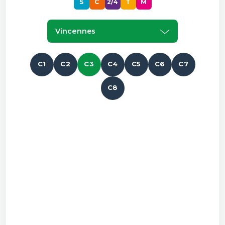
S
C
2/4
T
M
Vincennes
C1
C2
C3
C4
C5
C6
C7
C8