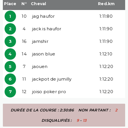
Place
N°
Cheval
Red.km
1
10
jag haufor
1:11:80
2
4
jack is haufor
1:11:90
3
16
jamshir
1:11:90
4
14
jason blue
1:12:10
5
7
jaouen
1:12:20
6
11
jackpot de jumilly
1:12:20
7
12
joiso poker pro
1:12:20
DURÉE DE LA COURSE : 2:30:86
NON PARTANT :
2
DISQUALIFIÉS :
9
-
13