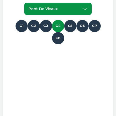
Pont De Vivaux
C1
C2
C3
C4
C5
C6
C7
C8