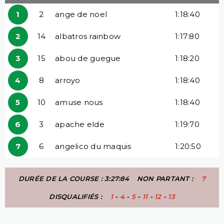
1
2
ange de noel
1:18:40
2
14
albatros rainbow
1:17:80
3
15
abou de guegue
1:18:20
4
8
arroyo
1:18:40
5
10
amuse nous
1:18:40
6
3
apache elde
1:19:70
7
6
angelico du maquis
1:20:50
DURÉE DE LA COURSE : 3:27:84
NON PARTANT :
7
DISQUALIFIÉS :
1
-
4
-
5
-
11
-
12
-
13