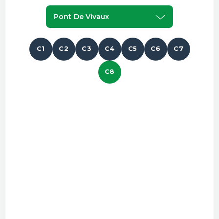
Pont De Vivaux
C1
C2
C3
C4
C5
C6
C7
C8