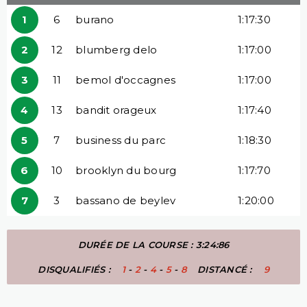
1
6
burano
1:17:30
2
12
blumberg delo
1:17:00
3
11
bemol d'occagnes
1:17:00
4
13
bandit orageux
1:17:40
5
7
business du parc
1:18:30
6
10
brooklyn du bourg
1:17:70
7
3
bassano de beylev
1:20:00
DURÉE DE LA COURSE : 3:24:86
DISQUALIFIÉS :
1
-
2
-
4
-
5
-
8
DISTANCÉ :
9