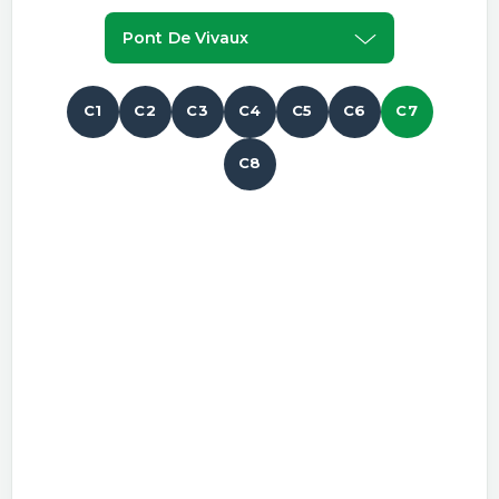
Pont De Vivaux
C1
C2
C3
C4
C5
C6
C7
C8