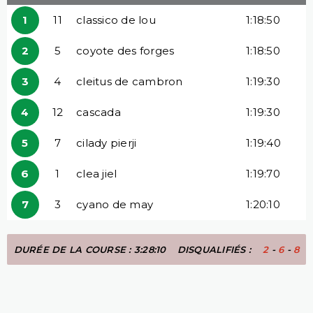
1
11
classico de lou
1:18:50
2
5
coyote des forges
1:18:50
3
4
cleitus de cambron
1:19:30
4
12
cascada
1:19:30
5
7
cilady pierji
1:19:40
6
1
clea jiel
1:19:70
7
3
cyano de may
1:20:10
DURÉE DE LA COURSE : 3:28:10
DISQUALIFIÉS :
2
-
6
-
8