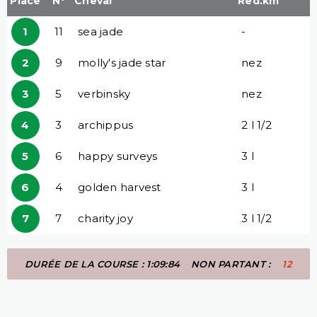
Place
N°
Cheval
Red.km
1
11
sea jade
-
2
9
molly's jade star
nez
3
5
verbinsky
nez
4
3
archippus
2 l 1/2
5
6
happy surveys
3 l
6
4
golden harvest
3 l
7
7
charity joy
3 l 1/2
DURÉE DE LA COURSE : 1:09:84
NON PARTANT :
12