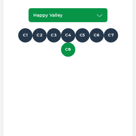
Happy Valley
C1
C2
C3
C4
C5
C6
C7
C8