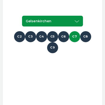
Gelsenkirchen
C2
C3
C4
C5
C6
C7
C8
C9