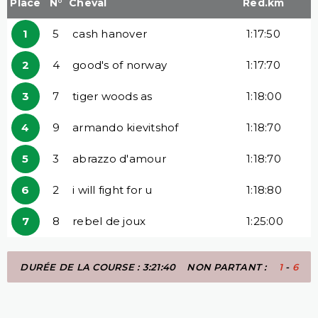
Place
N°
Cheval
Red.km
1
5
cash hanover
1:17:50
2
4
good's of norway
1:17:70
3
7
tiger woods as
1:18:00
4
9
armando kievitshof
1:18:70
5
3
abrazzo d'amour
1:18:70
6
2
i will fight for u
1:18:80
7
8
rebel de joux
1:25:00
DURÉE DE LA COURSE : 3:21:40
NON PARTANT :
1
-
6