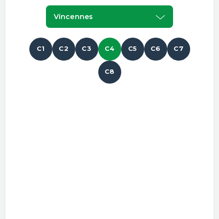
Vincennes
C1
C2
C3
C4
C5
C6
C7
C8