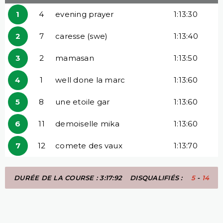
1
4
evening prayer
1:13:30
2
7
caresse (swe)
1:13:40
3
2
mamasan
1:13:50
4
1
well done la marc
1:13:60
5
8
une etoile gar
1:13:60
6
11
demoiselle mika
1:13:60
7
12
comete des vaux
1:13:70
DURÉE DE LA COURSE : 3:17:92
DISQUALIFIÉS :
5
-
14