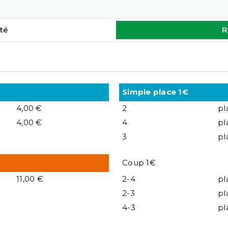
té
R
Simple place 1€
4,00 €
2
pl
4,00 €
4
pl
3
pl
Coup 1€
11,00 €
2-4
pl
2-3
pl
4-3
pl