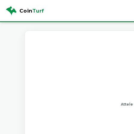
Coin
Turf
Attele