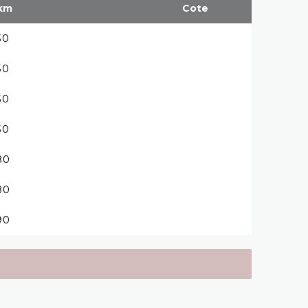
km
Cote
30
50
50
50
80
80
90