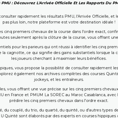
 PMU : Découvrez L'Arrivée Officielle Et Les Rapports Du 
onsulter rapidement les résultats PMU, l'Arrivée Officielle, e
pas plus loin, notre plateforme est votre destination idéale !
 cinq premiers chevaux de la course dans l'ordre exact, confirm
utes seulement après la clôture de la course, vous offrant une
iels pour les parieurs qui ont réussi à identifier les cinq pre
 la cagnotte, ce qui signifie des gains substantiels lorsque la
les joueurs cherchant à maximiser leurs bénéfices.
piques, vous propose la possibilité de consulter rapidement les
. Explorez également nos archives complètes des courses Quinté
jockeys, et les entraîneurs.
bles, vous offrant une vue précise sur les cinq premiers chevaux
PMU en France et PMUM La SOREC au Maroc Casablanca, avec les 
prédire les cinq premiers chevaux dans l'ordre exact.
, du couplé, du trio, du quarté, du quinté, ou d'autres types d
U Quinté sont élaborés par des experts en courses hippiques qu