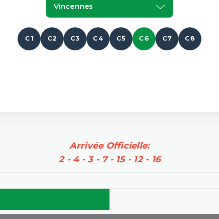
Vincennes
C1
C2
C3
C4
C5
C6
C7
C8
Arrivée Officielle:
2 - 4 - 3 - 7 - 15 - 12 - 16