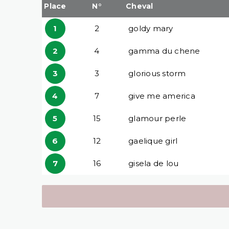
Place
N°
Cheval
1
2
goldy mary
2
4
gamma du chene
3
3
glorious storm
4
7
give me america
5
15
glamour perle
6
12
gaelique girl
7
16
gisela de lou