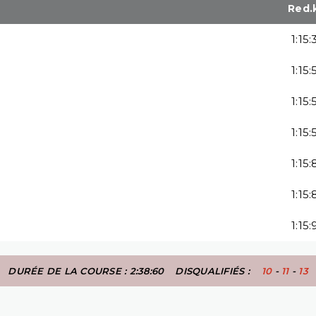
Red.
1:15:
1:15:
1:15:
1:15:
1:15:
1:15:
1:15:
DURÉE DE LA COURSE : 2:38:60
DISQUALIFIÉS :
10
-
11
-
13