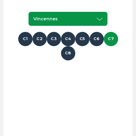
Vincennes
C1
C2
C3
C4
C5
C6
C7
C8