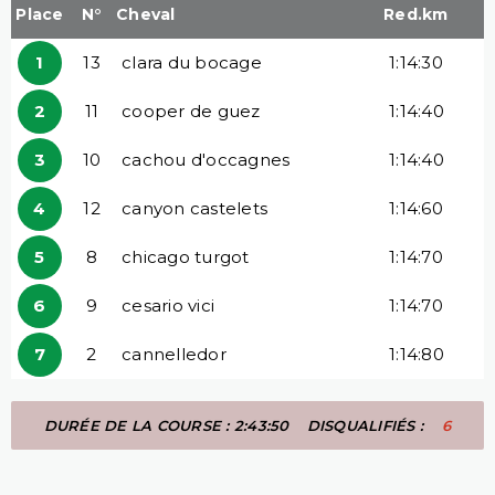
Place
N°
Cheval
Red.km
1
13
clara du bocage
1:14:30
2
11
cooper de guez
1:14:40
3
10
cachou d'occagnes
1:14:40
4
12
canyon castelets
1:14:60
5
8
chicago turgot
1:14:70
6
9
cesario vici
1:14:70
7
2
cannelledor
1:14:80
DURÉE DE LA COURSE : 2:43:50
DISQUALIFIÉS :
6