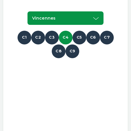
Vincennes
C1
C2
C3
C4
C5
C6
C7
C8
C9