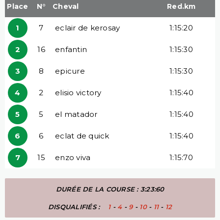
Place
N°
Cheval
Red.km
1
7
eclair de kerosay
1:15:20
2
16
enfantin
1:15:30
3
8
epicure
1:15:30
4
2
elisio victory
1:15:40
5
5
el matador
1:15:40
6
6
eclat de quick
1:15:40
7
15
enzo viva
1:15:70
DURÉE DE LA COURSE : 3:23:60
DISQUALIFIÉS :
1
-
4
-
9
-
10
-
11
-
12