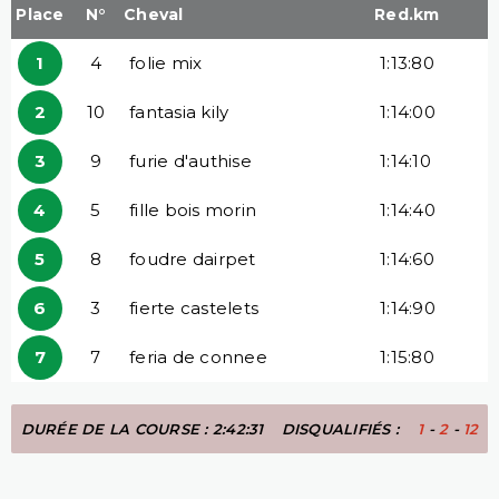
Place
N°
Cheval
Red.km
1
4
folie mix
1:13:80
2
10
fantasia kily
1:14:00
3
9
furie d'authise
1:14:10
4
5
fille bois morin
1:14:40
5
8
foudre dairpet
1:14:60
6
3
fierte castelets
1:14:90
7
7
feria de connee
1:15:80
DURÉE DE LA COURSE : 2:42:31
DISQUALIFIÉS :
1
-
2
-
12