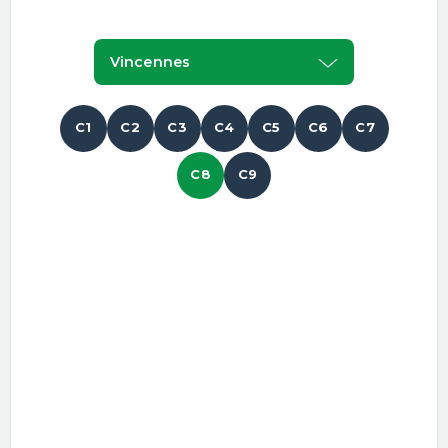
Vincennes
C1
C2
C3
C4
C5
C6
C7
C8
C9