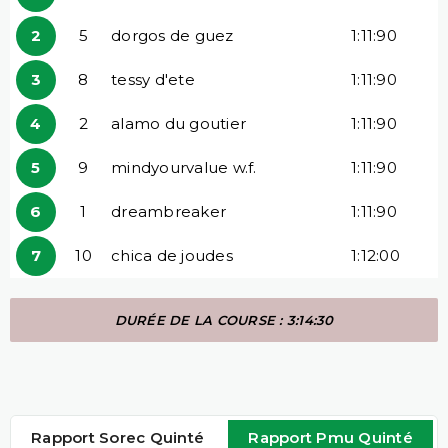
2
5
dorgos de guez
1:11:90
3
8
tessy d'ete
1:11:90
4
2
alamo du goutier
1:11:90
5
9
mindyourvalue w.f.
1:11:90
6
1
dreambreaker
1:11:90
7
10
chica de joudes
1:12:00
DURÉE DE LA COURSE : 3:14:30
Rapport Sorec Quinté
Rapport Pmu Quinté