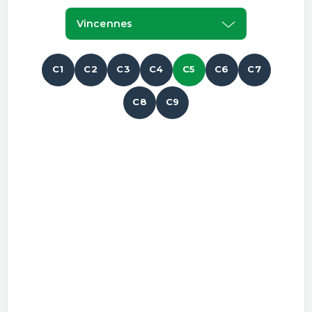
Vincennes
C1
C2
C3
C4
C5
C6
C7
C8
C9