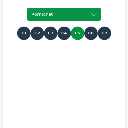
Pornichet
C1
C2
C3
C4
C5
C6
C7