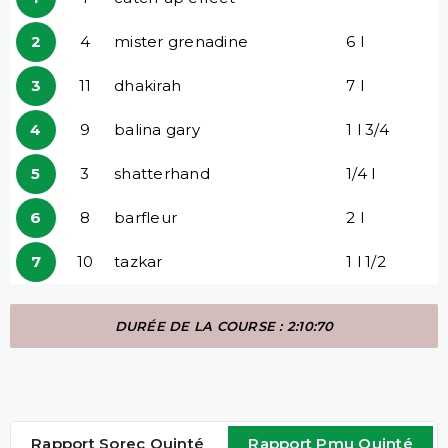
2
4
mister grenadine
6 l
3
11
dhakirah
7 l
4
9
balina gary
1 l 3/4
5
3
shatterhand
1/4 l
6
8
barfleur
2 l
7
10
tazkar
1 l 1/2
DURÉE DE LA COURSE : 2:10:70
Rapport Sorec Quinté
Rapport Pmu Quinté