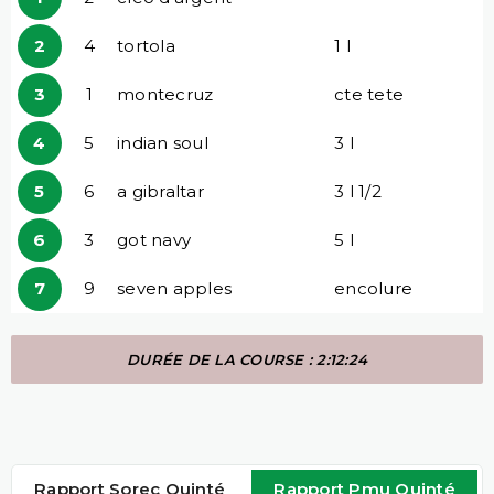
2
4
tortola
1 l
3
1
montecruz
cte tete
4
5
indian soul
3 l
5
6
a gibraltar
3 l 1/2
6
3
got navy
5 l
7
9
seven apples
encolure
DURÉE DE LA COURSE : 2:12:24
Rapport Sorec Quinté
Rapport Pmu Quinté