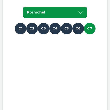
Pornichet
C1
C2
C3
C4
C5
C6
C7