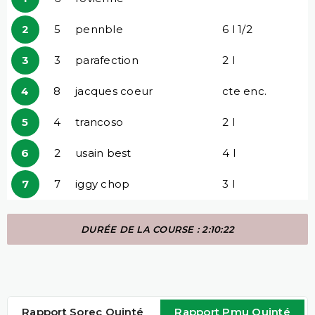
2
5
pennble
6 l 1/2
3
3
parafection
2 l
4
8
jacques coeur
cte enc.
5
4
trancoso
2 l
6
2
usain best
4 l
7
7
iggy chop
3 l
DURÉE DE LA COURSE : 2:10:22
Rapport Sorec Quinté
Rapport Pmu Quinté