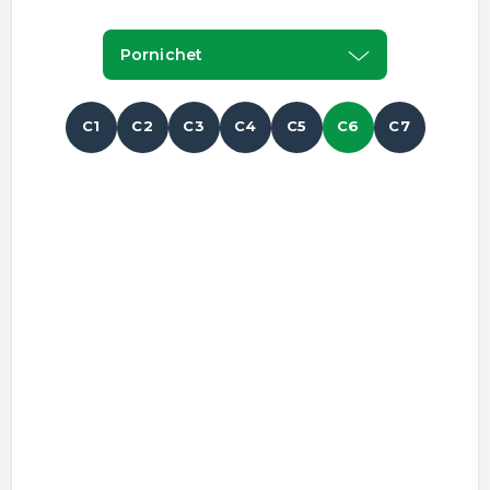
Pornichet
C1
C2
C3
C4
C5
C6
C7