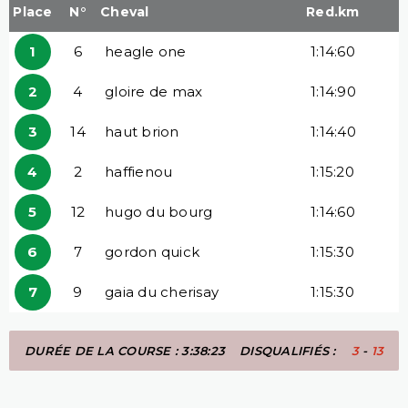
Place
N°
Cheval
Red.km
1
6
heagle one
1:14:60
2
4
gloire de max
1:14:90
3
14
haut brion
1:14:40
4
2
haffienou
1:15:20
5
12
hugo du bourg
1:14:60
6
7
gordon quick
1:15:30
7
9
gaia du cherisay
1:15:30
DURÉE DE LA COURSE : 3:38:23
DISQUALIFIÉS :
3
-
13