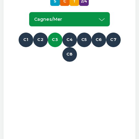
S
C
T
2/4
Cagnes/mer
C1
C2
C3
C4
C5
C6
C7
C8