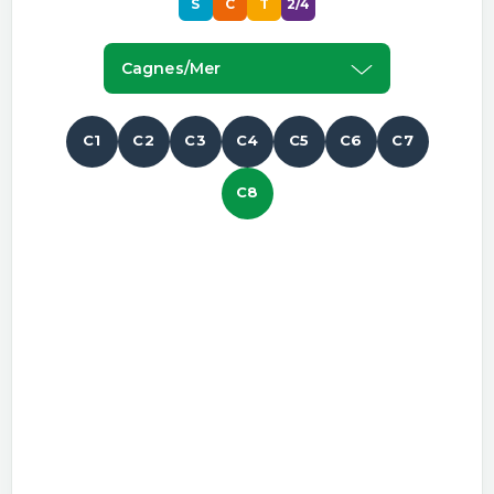
S
C
T
2/4
Cagnes/mer
C1
C2
C3
C4
C5
C6
C7
C8