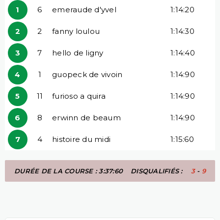
1
6
emeraude d'yvel
1:14:20
2
2
fanny loulou
1:14:30
3
7
hello de ligny
1:14:40
4
1
guopeck de vivoin
1:14:90
5
11
furioso a quira
1:14:90
6
8
erwinn de beaum
1:14:90
7
4
histoire du midi
1:15:60
DURÉE DE LA COURSE : 3:37:60
DISQUALIFIÉS :
3
-
9