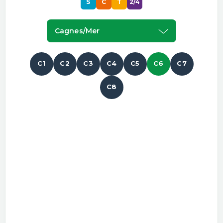
S
C
T
2/4
Cagnes/mer
C1
C2
C3
C4
C5
C6
C7
C8