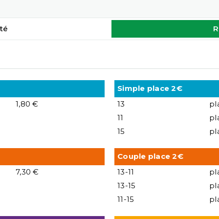
té
R
Simple place 2€
1,80 €
13
pl
11
pl
15
pl
Couple place 2€
7,30 €
13-11
pl
13-15
pl
11-15
pl