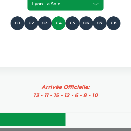
Lyon La Soie
C1
C2
C3
C4
C5
C6
C7
C8
Arrivée Officielle:
13 - 11 - 15 - 12 - 6 - 8 - 10