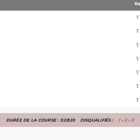
R
1
1
1
1
1
1
1
DURÉE DE LA COURSE : 3:28:20
DISQUALIFIÉS :
1
-
2
-
3