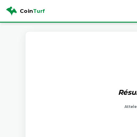
Coin
Turf
Résul
Attele