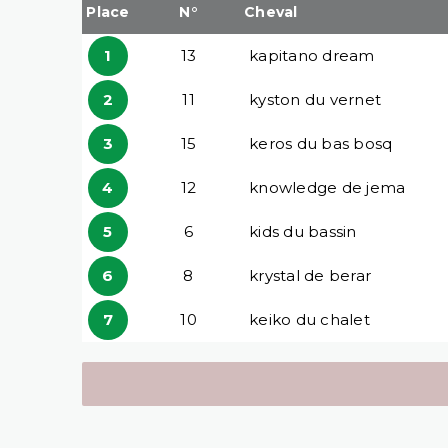
Place
N°
Cheval
1
13
kapitano dream
2
11
kyston du vernet
3
15
keros du bas bosq
4
12
knowledge de jema
5
6
kids du bassin
6
8
krystal de berar
7
10
keiko du chalet