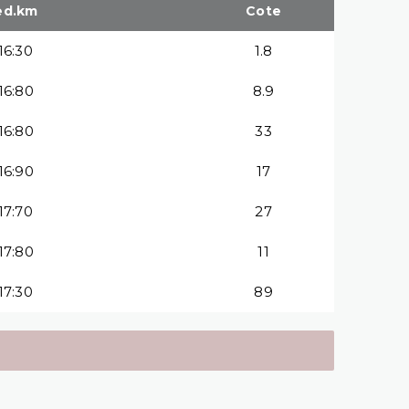
ed.km
Cote
:16:30
1.8
:16:80
8.9
:16:80
33
:16:90
17
:17:70
27
:17:80
11
:17:30
89