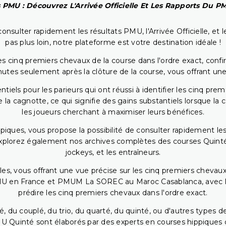
 PMU : Découvrez L'Arrivée Officielle Et Les Rapports Du 
onsulter rapidement les résultats PMU, l'Arrivée Officielle, e
pas plus loin, notre plateforme est votre destination idéale !
 cinq premiers chevaux de la course dans l'ordre exact, confirm
utes seulement après la clôture de la course, vous offrant une
iels pour les parieurs qui ont réussi à identifier les cinq pre
 la cagnotte, ce qui signifie des gains substantiels lorsque la
les joueurs cherchant à maximiser leurs bénéfices.
piques, vous propose la possibilité de consulter rapidement les
. Explorez également nos archives complètes des courses Quinté
jockeys, et les entraîneurs.
bles, vous offrant une vue précise sur les cinq premiers chevaux
PMU en France et PMUM La SOREC au Maroc Casablanca, avec les 
prédire les cinq premiers chevaux dans l'ordre exact.
, du couplé, du trio, du quarté, du quinté, ou d'autres types d
U Quinté sont élaborés par des experts en courses hippiques qu