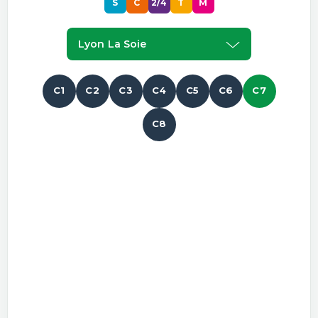
S
C
2/4
T
M
Lyon La Soie
C1
C2
C3
C4
C5
C6
C7
C8