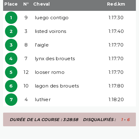
Place
N°
Cheval
Red.km
1
9
luego contigo
1:17:30
2
3
listed voirons
1:17:40
3
8
l'aigle
1:17:70
4
7
lynx des brouets
1:17:70
5
12
looser romo
1:17:70
6
10
lagon des brouets
1:17:80
7
4
luthier
1:18:20
DURÉE DE LA COURSE : 3:28:58
DISQUALIFIÉS :
1
-
6