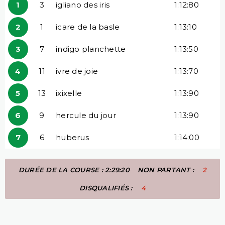
1
3
igliano des iris
1:12:80
2
1
icare de la basle
1:13:10
3
7
indigo planchette
1:13:50
4
11
ivre de joie
1:13:70
5
13
ixixelle
1:13:90
6
9
hercule du jour
1:13:90
7
6
huberus
1:14:00
DURÉE DE LA COURSE : 2:29:20
NON PARTANT :
2
DISQUALIFIÉS :
4