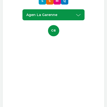
S
C
M
Q
Agen La Garenne
C6