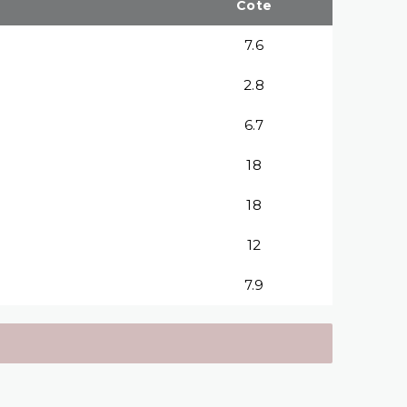
Cote
7.6
2.8
6.7
18
18
12
7.9