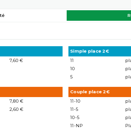
té
R
Simple place 2€
7,60 €
11
pl
10
pl
5
pl
Couple place 2€
7,80 €
11-10
pl
2,60 €
11-5
pl
10-5
pl
11-NP
Pl