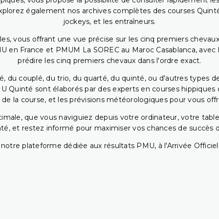
piques, vous propose la possibilité de consulter rapidement les
. Explorez également nos archives complètes des courses Quinté
jockeys, et les entraîneurs.
bles, vous offrant une vue précise sur les cinq premiers chevaux
PMU en France et PMUM La SOREC au Maroc Casablanca, avec les 
prédire les cinq premiers chevaux dans l'ordre exact.
, du couplé, du trio, du quarté, du quinté, ou d'autres types d
U Quinté sont élaborés par des experts en courses hippiques qu
 de la course, et les prévisions météorologiques pour vous offrir
ptimale, que vous naviguiez depuis votre ordinateur, votre t
té, et restez informé pour maximiser vos chances de succès dan
notre plateforme dédiée aux résultats PMU, à l'Arrivée Officiell