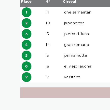
Place
N°
Cheval
1
11
che samaritan
2
10
japoneitor
3
5
pietra di luna
4
14
gran romano
5
3
prima notte
6
6
el viejo laucha
7
7
karstadt