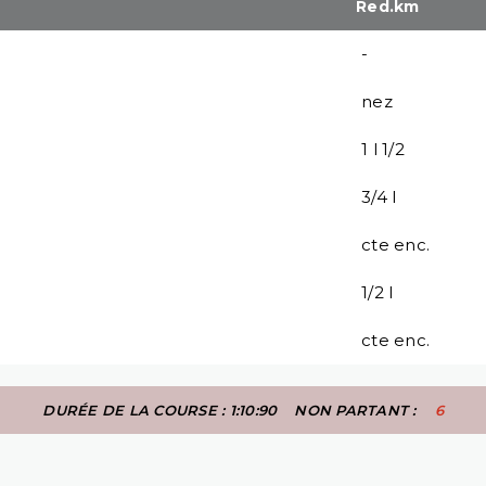
Red.km
-
nez
1 l 1/2
3/4 l
cte enc.
1/2 l
cte enc.
DURÉE DE LA COURSE : 1:10:90
NON PARTANT :
6