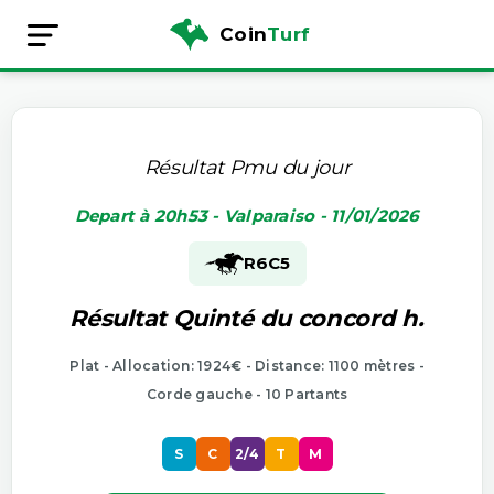
Coin
Turf
Résultat Pmu du jour
Depart à 20h53 - Valparaiso - 11/01/2026
R6
C5
Résultat Quinté du concord h.
Plat - Allocation: 1924€ - Distance: 1100 mètres -
Corde gauche - 10 Partants
S
C
2/4
T
M