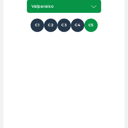
Valparaiso
C1
C2
C3
C4
C5