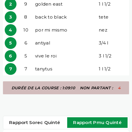
2
9
golden east
1 l 1/2
3
8
back to black
tete
4
10
por mi mismo
nez
5
6
antiyal
3/4 l
6
5
vive le roi
3 l 1/2
7
7
tanytus
1 l 1/2
DURÉE DE LA COURSE : 1:09:10
NON PARTANT :
4
Rapport Sorec Quinté
Rapport Pmu Quinté