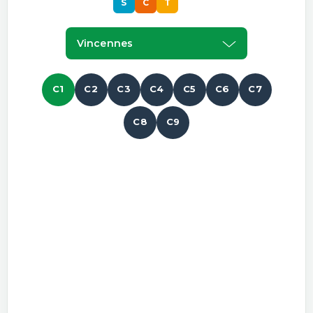
S
C
T
S
Vincennes
C1
C2
C3
C4
C5
C6
C7
C8
C9