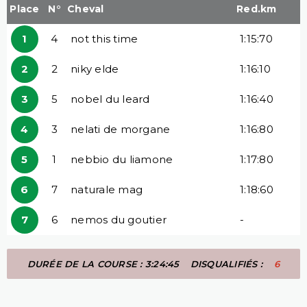
Place
N°
Cheval
Red.km
1
4
not this time
1:15:70
2
2
niky elde
1:16:10
3
5
nobel du leard
1:16:40
4
3
nelati de morgane
1:16:80
5
1
nebbio du liamone
1:17:80
6
7
naturale mag
1:18:60
7
6
nemos du goutier
-
DURÉE DE LA COURSE : 3:24:45
DISQUALIFIÉS :
6