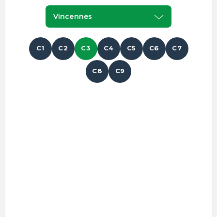
Vincennes
C1
C2
C3
C4
C5
C6
C7
C8
C9