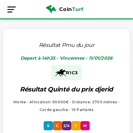
Coin
Turf
Résultat Pmu du jour
Depart à 14h35 - Vincennes - 11/01/2026
R1
C3
Résultat Quinté du prix djerid
Monte - Allocation: 90000€ - Distance: 2700 mètres -
Corde gauche - 10 Partants
S
C
2/4
T
M