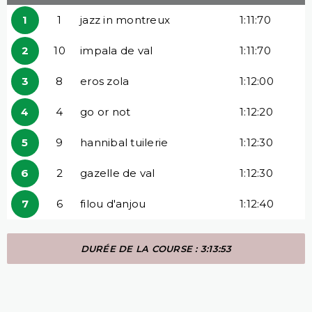
1
1
jazz in montreux
1:11:70
2
10
impala de val
1:11:70
3
8
eros zola
1:12:00
4
4
go or not
1:12:20
5
9
hannibal tuilerie
1:12:30
6
2
gazelle de val
1:12:30
7
6
filou d'anjou
1:12:40
DURÉE DE LA COURSE : 3:13:53