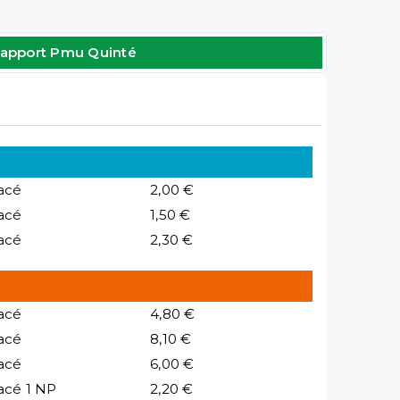
apport Pmu Quinté
acé
2,00 €
acé
1,50 €
acé
2,30 €
acé
4,80 €
acé
8,10 €
acé
6,00 €
acé 1 NP
2,20 €