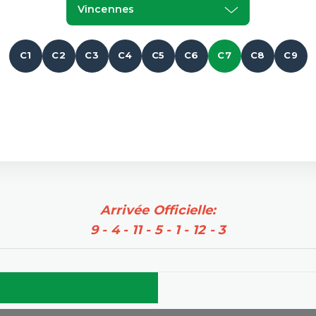
Vincennes
C1
C2
C3
C4
C5
C6
C7
C8
C9
Arrivée Officielle:
9 - 4 - 11 - 5 - 1 - 12 - 3