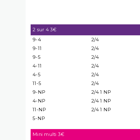
2 sur 4 3€
9-4
2/4
9-11
2/4
9-5
2/4
4-11
2/4
4-5
2/4
11-5
2/4
9-NP
2/4 1 NP
4-NP
2/4 1 NP
11-NP
2/4 1 NP
5-NP
Mini multi 3€