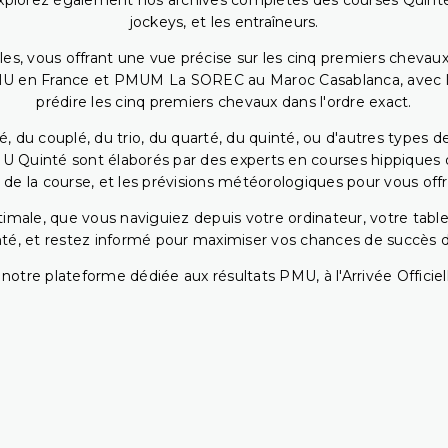
. Explorez également nos archives complètes des courses Quinté
jockeys, et les entraîneurs.
bles, vous offrant une vue précise sur les cinq premiers chevaux
PMU en France et PMUM La SOREC au Maroc Casablanca, avec les 
prédire les cinq premiers chevaux dans l'ordre exact.
, du couplé, du trio, du quarté, du quinté, ou d'autres types d
U Quinté sont élaborés par des experts en courses hippiques qu
 de la course, et les prévisions météorologiques pour vous offrir
ptimale, que vous naviguiez depuis votre ordinateur, votre t
té, et restez informé pour maximiser vos chances de succès dan
notre plateforme dédiée aux résultats PMU, à l'Arrivée Officiell