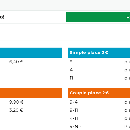
té
R
Simple place 2€
6,40 €
9
pl
4
pl
11
pl
Couple place 2€
9,90 €
9-4
pl
3,20 €
9-11
pl
4-11
pl
9-NP
Pl