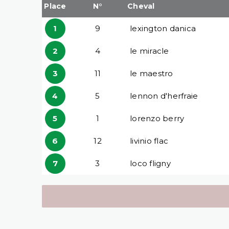
Place
N°
Cheval
1
9
lexington danica
2
4
le miracle
3
11
le maestro
4
5
lennon d'herfraie
5
1
lorenzo berry
6
12
livinio flac
7
3
loco fligny