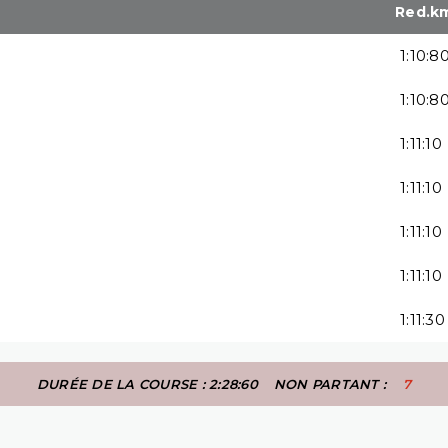
Red.k
1:10:8
1:10:8
1:11:10
1:11:10
1:11:10
1:11:10
1:11:30
DURÉE DE LA COURSE : 2:28:60
NON PARTANT :
7