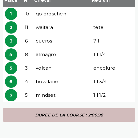
Place
N°
Cheval
Red.km
1
10
goldroschen
-
2
11
waitara
tete
3
6
cueros
7 l
4
8
almagro
1 l 1/4
5
3
volcan
encolure
6
4
bow lane
1 l 3/4
7
5
mindset
1 l 1/2
DURÉE DE LA COURSE : 2:09:98