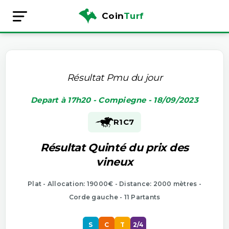
Coin
Turf
Résultat Pmu du jour
Depart à 17h20 - Compiegne - 18/09/2023
R1
C7
Résultat Quinté du prix des
vineux
Plat - Allocation: 19000€ - Distance: 2000 mètres -
Corde gauche - 11 Partants
S
C
T
2/4