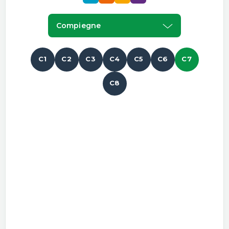
Compiegne
C1
C2
C3
C4
C5
C6
C7
C8