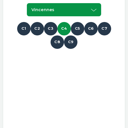
Vincennes
C1
C2
C3
C4
C5
C6
C7
C8
C9