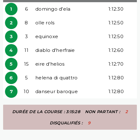
1
6
domingo d'ela
1:12:30
2
8
olle rols
1:12:50
3
3
equinoxe
1:12:50
4
11
diablo d'herfraie
1:12:60
5
15
eire d'helios
1:12:70
6
5
helena di quattro
1:12:80
7
10
danseur baroque
1:12:80
DURÉE DE LA COURSE : 3:15:28
NON PARTANT :
2
DISQUALIFIÉS :
9