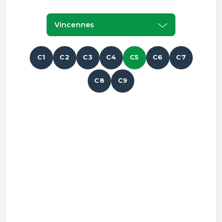
Vincennes
C1
C2
C3
C4
C5
C6
C7
C8
C9