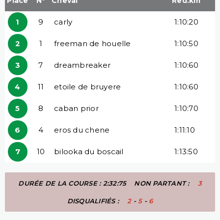
Place
N°
Cheval
Red.km
1
9
carly
1:10:20
2
1
freeman de houelle
1:10:50
3
7
dreambreaker
1:10:60
4
11
etoile de bruyere
1:10:60
5
8
caban prior
1:10:70
6
4
eros du chene
1:11:10
7
10
bilooka du boscail
1:13:50
DURÉE DE LA COURSE : 2:32:75
NON PARTANT :
3
DISQUALIFIÉS :
2
-
5
-
6