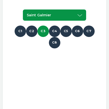
Saint Galmier
C1
C2
C3
C4
C5
C6
C7
C8