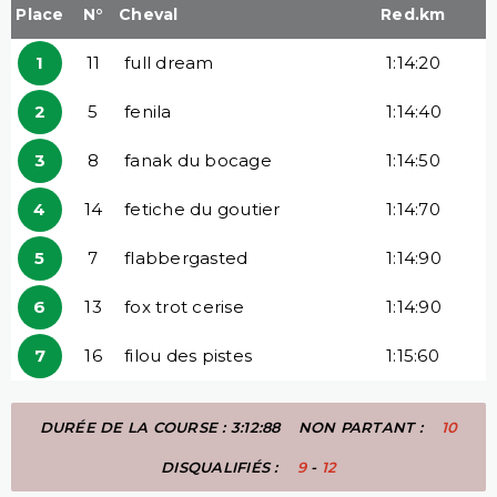
Place
N°
Cheval
Red.km
1
11
full dream
1:14:20
2
5
fenila
1:14:40
3
8
fanak du bocage
1:14:50
4
14
fetiche du goutier
1:14:70
5
7
flabbergasted
1:14:90
6
13
fox trot cerise
1:14:90
7
16
filou des pistes
1:15:60
DURÉE DE LA COURSE : 3:12:88
NON PARTANT :
10
DISQUALIFIÉS :
9
-
12