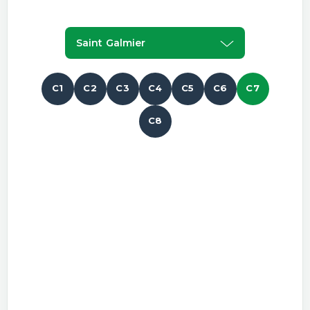
Saint Galmier
C1
C2
C3
C4
C5
C6
C7
C8