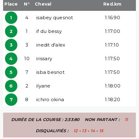
Place
N°
Cheval
Red.km
1
4
isabey quesnot
1:16:90
2
1
if du bessy
1:17:00
3
3
inedit d'alex
1:17:10
4
10
irissary
1:17:50
5
7
isba besnot
1:17:50
6
2
ilyane
1:18:00
7
8
ichiro okina
1:18:20
DURÉE DE LA COURSE : 2:33:80
NON PARTANT :
11
DISQUALIFIÉS :
12
-
13
-
14
-
15