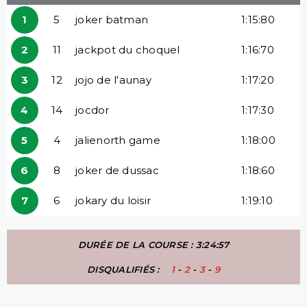
1
5
joker batman
1:15:80
2
11
jackpot du choquel
1:16:70
3
12
jojo de l'aunay
1:17:20
4
14
jocdor
1:17:30
5
4
jalienorth game
1:18:00
6
8
joker de dussac
1:18:60
7
6
jokary du loisir
1:19:10
DURÉE DE LA COURSE : 3:24:57
DISQUALIFIÉS :
1
-
2
-
3
-
9