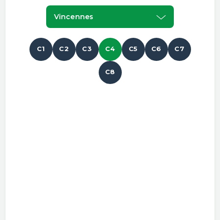
Vincennes
C1
C2
C3
C4
C5
C6
C7
C8