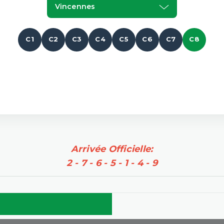
Vincennes
C1
C2
C3
C4
C5
C6
C7
C8
Arrivée Officielle:
2 - 7 - 6 - 5 - 1 - 4 - 9