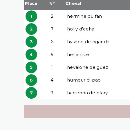
Place
N°
Cheval
1
2
hermine du fan
2
7
holly d'echal
3
6
hysope de nganda
4
5
helleniste
5
1
hevalone de guez
6
4
humeur di pao
7
9
hacienda de blary