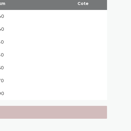
km
Cote
40
40
50
50
60
70
90