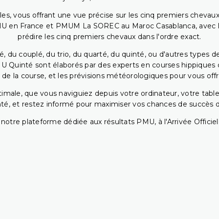
bles, vous offrant une vue précise sur les cinq premiers chevaux
PMU en France et PMUM La SOREC au Maroc Casablanca, avec les 
prédire les cinq premiers chevaux dans l'ordre exact.
, du couplé, du trio, du quarté, du quinté, ou d'autres types d
U Quinté sont élaborés par des experts en courses hippiques qu
 de la course, et les prévisions météorologiques pour vous offrir
ptimale, que vous naviguiez depuis votre ordinateur, votre t
té, et restez informé pour maximiser vos chances de succès dan
notre plateforme dédiée aux résultats PMU, à l'Arrivée Officiell