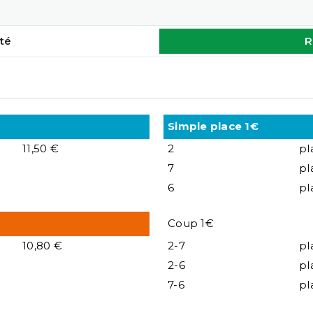
té
R
Simple place 1€
11,50 €
2
pl
7
pl
6
pl
Coup 1€
10,80 €
2-7
pl
2-6
pl
7-6
pl